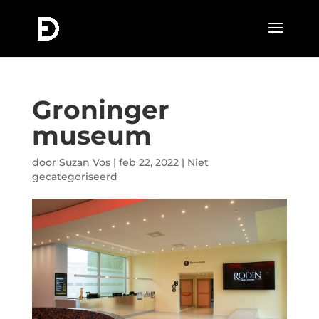
Groninger
museum
door
Suzan Vos
|
feb 22, 2022
|
Niet
gecategoriseerd