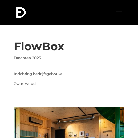
FlowBox
Drachten 2025
Inrichting bedrijfsgebouw
Zwartwoud